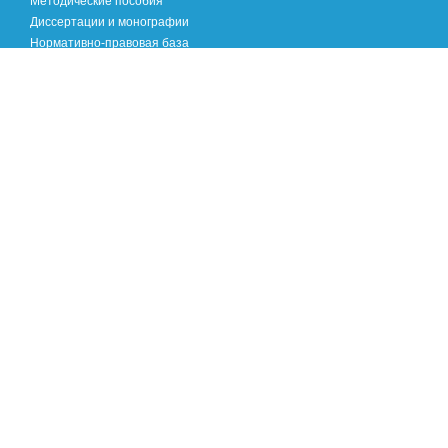
Методические пособия
Диссертации и монографии
Нормативно-правовая база
Хроника научных событий
Международный опыт
Специалистам
Логопедам
Педагогам
Психологам
Родителям
Речевая норма
Я читаю! Я пишу!
Популярная логопедия в вопросах и ответах
Когда нужно обратиться к логопеду
Игровая видеокопилка
Просто и доступно о речевых нарушениях
Наш видеолекторий
Занимайтесь сами!
На зарядку становись!
Сложности обучения в школе