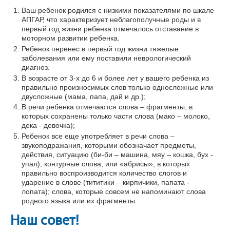
ДИАГНОСТИКА И КОНСУЛЬТАЦИИ
Ваш ребенок родился с низкими показателями по шкале
АПГАР, что характеризует неблагополучные роды и в
КОНТАКТЫ
первый год жизни ребенка отмечалось отставание в
моторном развитии ребенка.
Ребенок перенес в первый год жизни тяжелые
заболевания или ему поставили неврологический
диагноз.
В возрасте от 3-х до 6 и более лет у вашего ребенка из
правильно произносимых слов только односложные или
двусложные (мама, папа, дай и др.);
В речи ребенка отмечаются слова – фрагменты, в
которых сохранены только части слова (мако – молоко,
дека - девочка);
Ребенок все еще употребляет в речи слова –
звукоподражания, которыми обозначает предметы,
действия, ситуацию (би-би – машина, мяу – кошка, бух -
упал); контурные слова, или «абрисы», в которых
правильно воспроизводится количество слогов и
ударение в слове (тититики – кирпичики, папата -
лопата); слова, которые совсем не напоминают слова
родного языка или их фрагменты.
Наш совет!