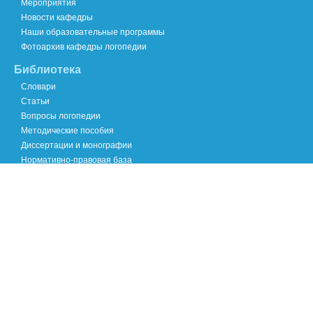
Мероприятия
Новости кафедры
Наши образовательные программы
Фотоархив кафедры логопедии
Библиотека
Словари
Статьи
Вопросы логопедии
Методические пособия
Диссертации и монографии
Нормативно-правовая база
Хроника научных событий
Международный опыт
Специалистам
Логопедам
Педагогам
Психологам
Родителям
Речевая норма