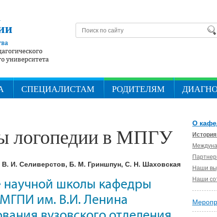
А
СПЕЦИАЛИСТАМ
РОДИТЕЛЯМ
ДИАГНО
О кафе
ы логопедии в МПГУ
История
Междуна
Партнер
В. И. Селиверстов, Б. М. Гриншпун, С. Н. Шаховская
Наши вы
Наши со
 научной школы кафедры
МГПИ им. В.И. Ленина
Меропр
ования вузовского отделения