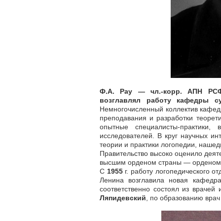
Ф.А. Pay — чл.-корр. АПН РСФ
возглавлял работу кафедры су
Немногочисленный коллектив кафедр
преподавания и разработки теорет
опытные специалисты-практики,
исследователей. В круг научных ин
теории и практики логопедии, нашедш
Правительство высоко оценило деяте
высшим орденом страны — орденом
С
1955
г. работу логопедического о
Ленина возглавила новая кафедра
соответственно состоял из врачей 
Ляпидевский
, по образованию врач 