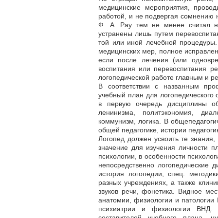
медицинские мероприятия, провод
работой, и не подвергая сомнению 
Ф. A. Pay тем не менее считал н
устранены лишь путем перевоспитан
той или иной лечебной процедуры.
медицинских мер, полное исправлени
если после лечения (или одновр
воспитания или перевоспитания р
логопедической работе главным и р
В соответствии с названным про
учебный план для логопедического 
в первую очередь дисциплины общ
ленинизма, политэкономия, диал
коммунизм, логика. В общепедагоги
общей педагогике, истории педагогик
Логопед должен усвоить те знания,
значение для изучения личности п
психологии, в особенности психоло
непосредственно логопедические д
история логопедии, спец. методик
разных учреждениях, а также клини
звуков речи, фонетика. Видное ме
анатомии, физиологии и патологии 
психиатрии и физиологии ВНД. 
составителей учебного плана, 