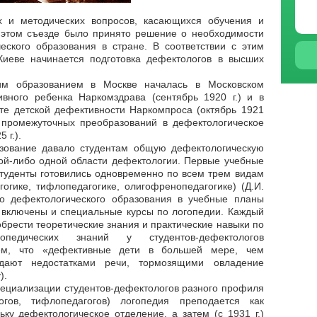
х и методических вопросов, касающихся обучения и
 этом съезде было принято решение о необходимости
еского образования в стране. В соответствии с этим
Киеве начинается подготовка дефектологов в высших
им образованием в Москве началась в Московском
ивного ребенка Наркомздрава (сентябрь 1920 г.) и в
те детской дефективности Наркомпроса (октябрь 1921
д промежуточных преобразований в дефектологическое
 г.).
азование давало студентам общую дефектологическую
кой-либо одной области дефектологии. Первые учебные
студенты готовились одновременно по всем трем видам
гогике, тифлопедагогике, олигофренопедагогике) (Д.И.
го дефектологического образования в учебные планы
 включены и специальные курсы по логопедии. Каждый
брести теоретические знания и практические навыки по
опедических знаний у студентов-дефектологов
тем, что «дефективные дети в большей мере, чем
дают недостатками речи, тормозящими овладение
).
ециализации студентов-дефектологов разного профиля
гогов, тифлопедагогов) логопедия преподается как
ку дефектологическое отделение, а затем (с 1931 г.)