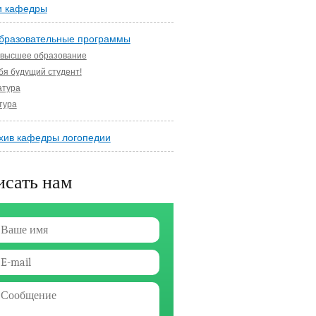
и кафедры
бразовательные программы
 высшее образование
бя будущий студент!
атура
тура
хив кафедры логопедии
сать нам