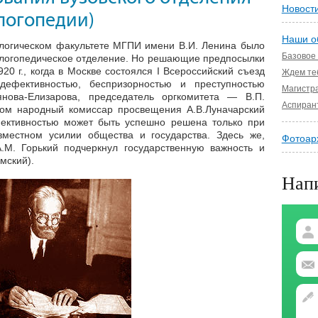
Новост
логопедии)
Наши о
ологическом факультете МГПИ имени В.И. Ленина было
Базовое
е логопедическое отделение. Но решающие предпосылки
20 г., когда в Москве состоялся I Всероссийский съезд
Ждем те
дефективностью, беспризорностью и преступностью
Магистр
нова-Елизарова, председатель оргкомитета — В.П.
Аспиран
ром народный комиссар просвещения А.В.Луначарский
фективностью может быть успешно решена только при
вместном усилии общества и государства. Здесь же,
Фотоар
.M. Горький подчеркнул государственную важность и
мский).
Напи