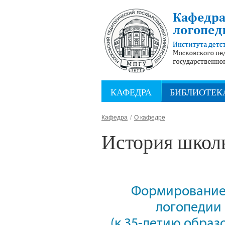
КАФЕДРА
БИБЛИОТЕК
Кафедра
О кафедре
История школ
Формирование
логопедии 
(к 35-летию образ