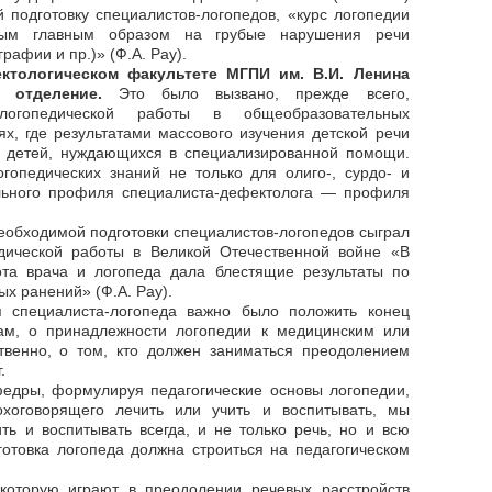
й подготовку специалистов-логопедов, «курс логопедии
ным главным образом на грубые нарушения речи
рафии и пр.)» (Ф.А. Pay).
ектологическом факультете МГПИ им. В.И. Ленина
 отделение.
Это было вызвано, прежде всего,
логопедической работы в общеобразовательных
, где результатами массового изучения детской речи
о детей, нуждающихся в специализированной помощи.
гопедических знаний не только для олиго-, сурдо- и
ельного профиля специалиста-дефектолога — профиля
еобходимой подготовки специалистов-логопедов сыграл
дической работы в Великой Отечественной войне «В
ота врача и логопеда дала блестящие результаты по
х ранений» (Ф.А. Pay).
 специалиста-логопеда важно было положить конец
м, о принадлежности логопедии к медицинским или
ственно, о том, кто должен заниматься преодолением
.
федры, формулируя педагогические основы логопедии,
хоговорящего лечить или учить и воспитывать, мы
ить и воспитывать всегда, и не только речь, но и всю
готовка логопеда должна строиться на педагогическом
которую играют в преодолении речевых расстройств