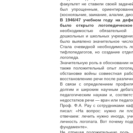
факультет не ставили своей задаче
был упрощенным, ориентирован
(косноязычие, заикание, алалии, дисг
В 1946/47 учебном году на деф
было открыто логопедическое
необходимостью обязательной 
дошкольных и школьных учреждениях
было выявлено значительное числ
Стала очевидной необходимость ло
тифлопедагогов, но создание отд
логопеда.
Значительную роль в обосновании н
также положительный опыт логопе
обстановке войны совмест­ная раб
восстановлению речи после различны
В связи с определением профиля
долгим и широким научным дебата
педагогическим наукам и, соответ
недостатков речи — врач или педагог
Проф. Ф.А. Pay с сотрудниками ка
писал: «На вопрос: нужно ли пло
отвечаем: лечить нужно иногда, уч
личность логопата. Вот почему под
фундаменте».
Не отрицая положительную роль, 