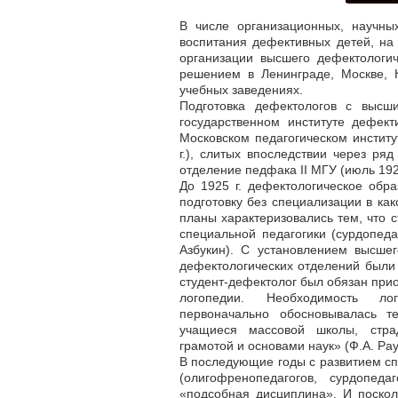
В числе организационных, научны
воспитания дефективных детей, на
организации высшего дефектологич
решением в Ленинграде, Москве, 
учебных заведениях.
Подготовка дефектологов с высш
государственном институте дефект
Московском педагогическом институ
г.), слитых впоследствии через ря
отделение педфака II МГУ (июль 1925
До 1925 г. дефектологическое обр
подготовку без специализации в ка
планы характеризовались тем, что 
специальной педагогики (сурдопеда
Азбукин). С установлением высше
дефектологических отделений были
студент-дефектолог был обязан прио
логопедии. Необходимость лог
первоначально обосновывалась 
учащиеся массовой школы, стра
грамотой и основами наук» (Ф.А. Pay
В последующие годы с развитием сп
(олигофренопедагогов, сурдопеда
«подсобная дисциплина». И посколь