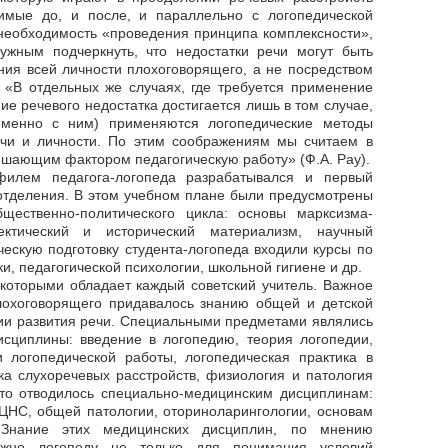
имые до, и после, и параллельно с логопедической
необходимость «проведения принципа комплексности»,
ужным подчеркнуть, что недостатки речи могут быть
ия всей личности плохоговорящего, а не посредством
 «В отдельных же случаях, где требуется применение
е речевого недостатка достигается лишь в том случае,
еменно с ним) применяются логопедические методы
ечи и личности. По этим соображениям мы считаем в
ешающим фактором педагогическую работу» (Ф.A. Pay).
филем педагога-логопеда разрабатывался и первый
отделения. В этом учебном плане были предусмотрены
ественно-политического цикла: основы марксизма-
ектический и исторический материализм, научный
ческую подготовку студента-логопеда входили курсы по
и, педагогической психологии, школьной гигиене и др.
 которыми обладает каждый советский учитель. Важное
лохоговорящего придавалось знанию общей и детской
гии развития речи. Специальными предметами являлись
исциплины: введение в логопедию, теория логопедии,
и логопедической работы, логопедическая практика в
ка слухоречевых расстройств, физиология и патология
сто отводилось специально-медицинским дисциплинам:
ЦНС, общей патологии, оториноларингологии, основам
Знание этих медицинских дисциплин, по мнению
нужно логопеду не только для понимания условий