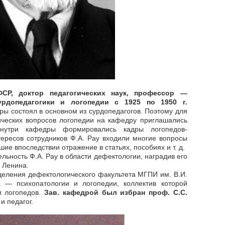
СР, доктор педагогических наук, профессор —
рдопедагогики и логопедии с 1925 по 1950 г.
ы состоял в основном из сурдопедагогов. Поэтому для
ических вопросов логопедии на кафедру приглашались
 внутри кафедры формировались кадры логопедов-
тересов сотрудников Ф.А. Pay входили многие вопросы
ие впоследствии отражение в статьях, пособиях и т. д.
льность Ф.А. Pay в области дефектологии, наградив его
 Ленина.
тделения дефектологического факультета МГПИ им. В.И.
 — психопатологии и логопедии, коллектив которой
и логопедов.
Зав. кафедрой был избран проф. С.С.
и педагог.