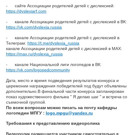
- сайте Ассоциации родителей детей с дислексией:
https://dyslexiarf.com
- канале Ассоциации родителей детей с дислексией в ВК:
https://vk.com/dyslexia.russia
- канале Ассоциации родителей детей с дислексией в
Телеграм:
https://t.me/dyslexia_russia
канале Ассоциации родителей детей с дислексией в MAX:
https://max.ru/dyslexia_russia
- канале Национальной лиги логопедов в ВК:
https://vk.com/logopedcommunity
Дата, место и время подведения результатов конкурса и
церемонии награждения победителей под будут объявлены
дополнительно.В финальной части конкурса запланирован
показ художественного фильма " Я делаю шаг " и встреча со
съемочной группой.
По всем вопросам можно писать на почту кафедры
логопедии МПГУ :
logo.mpgu@yandex.ru
Требования к представлению видеоролика
Видеоролик размещается участником самостоятельно в