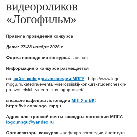
видеороликов
ДИАГНОСТИКА И КОНСУЛЬТАЦИИ
«Логофильм»
КОНТАКТЫ
Правила проведения конкурса
Дата: 27-28 ноября 2026 г.
Форма проведения конкурса:
заочная.
Информация о конкурсе размещается
на
сайте кафедры логопедии МПГУ
: https://www.logo-
mpgu.ru/kafedra/events/i-vserossijskij-konkurs-studencheskih-
prosvetitelskih-videorolikov-logoprosvet/
в канале кафедры логопедии
МПГУ в ВК
:
https://vk.com/logo_mpgu
Адрес электронной почты кафедры логопедии МПГУ:
logo.mpgu@yandex.ru
Организаторы конкурса –
кафедра логопедии Института