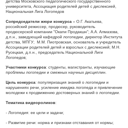
детства Московского педагогического государственного
университета, Ассоциация родителей детей с дислексией,
Национальная Лига Логопедов
Сопредседатели жюри конкурса –
О.Г. Акатьева,
российский режиссер, продюсер, руководитель
продюсерской компании "Окапи Продакшн"; А.А. Алмазова,
д.п.н., заведующий кафедрой логопедии, директор Института
детства, МПГУ; М.М. Пиотровская, основатель и учредитель
Ассоциации родителей детей и взрослых с дислексией; М.Н.
Русецкая, д.п.н., председатель Национальной Лиги
Логопедов;
Участники конкурса
: студенты, магистранты, изучающие
проблемы логопедии и смежных научных дисциплин.
Цель конкурса
: популяризация знаний о логопедии и
нарушениях речи, усиление имиджа логопеда и привлечение
молодежи к продвижению достоверных знаний о логопедии.
Тематика видеороликов
:
- Логопедия: ее цели и задачи;
- Развитие речи: норма и признаки отставания от нормы;