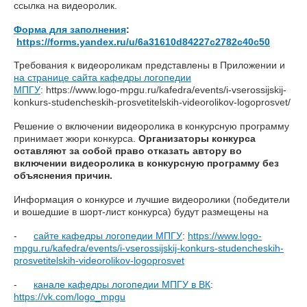
ссылка на видеоролик.
Форма для заполнения
:
https://forms.yandex.ru/u/6a31610d84227c2782c40c50
Требования к видеороликам представлены в Приложении и
на странице сайта кафедры логопедии
МПГУ
: https://www.logo-mpgu.ru/kafedra/events/i-vserossijskij-
konkurs-studencheskih-prosvetitelskih-videorolikov-logoprosvet/
Решение о включении видеоролика в конкурсную программу
принимает жюри конкурса.
Организаторы конкурса
оставляют за собой право отказать автору во
включении видеоролика в конкурсную программу без
объяснения причин.
Информация о конкурсе и лучшие видеоролики (победители
и вошедшие в шорт-лист конкурса) будут размещены на
-
сайте кафедры логопедии МПГУ
:
https://www.logo-
mpgu.ru/kafedra/events/i-vserossijskij-konkurs-studencheskih-
prosvetitelskih-videorolikov-logoprosvet
-
канале кафедры логопедии МПГУ в ВК
:
https://vk.com/logo_mpgu