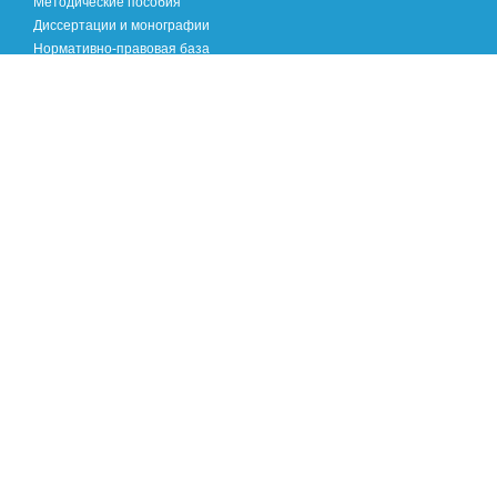
Методические пособия
Диссертации и монографии
Нормативно-правовая база
Хроника научных событий
Международный опыт
Специалистам
Логопедам
Педагогам
Психологам
Родителям
Речевая норма
Я читаю! Я пишу!
Популярная логопедия в вопросах и ответах
Когда нужно обратиться к логопеду
Игровая видеокопилка
Просто и доступно о речевых нарушениях
Наш видеолекторий
Занимайтесь сами!
На зарядку становись!
Сложности обучения в школе